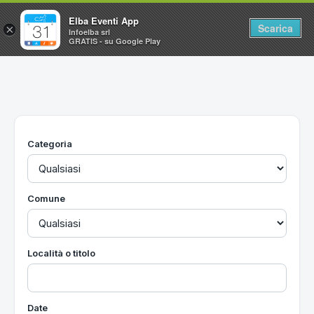
Elba Eventi App
Scarica
×
Infoelba srl
GRATIS - su Google Play
Home
Ricerca avanzata
Segnalaci un evento
Categoria
Utilità
Vacanze all'Isola d'Elba
Comune
Località o titolo
Date