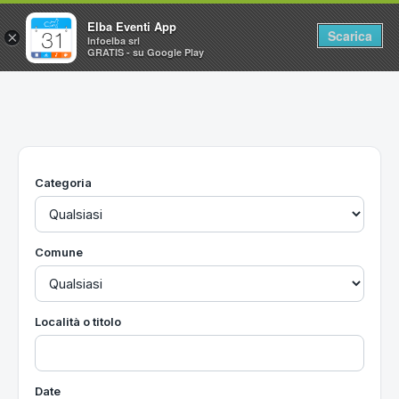
Elba Eventi App
Scarica
×
Infoelba srl
GRATIS - su Google Play
Home
Ricerca avanzata
Segnalaci un evento
Categoria
Utilità
Vacanze all'Isola d'Elba
Comune
Località o titolo
Date