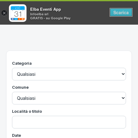
Elba Eventi App
Scarica
×
Infoelba srl
GRATIS - su Google Play
Home
Ricerca avanzata
Segnalaci un evento
Categoria
Utilità
Vacanze all'Isola d'Elba
Comune
Località o titolo
Date