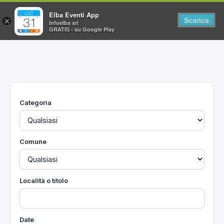
Elba Eventi App
Scarica
×
Infoelba srl
GRATIS - su Google Play
Home
Ricerca avanzata
Segnalaci un evento
Categoria
Utilità
Vacanze all'Isola d'Elba
Comune
Località o titolo
Date