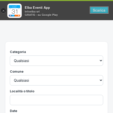
Elba Eventi App
Scarica
×
Infoelba srl
GRATIS - su Google Play
Home
Ricerca avanzata
Segnalaci un evento
Categoria
Utilità
Vacanze all'Isola d'Elba
Comune
Località o titolo
Date