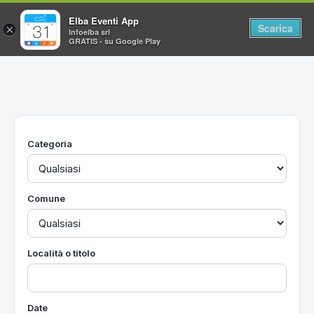
Elba Eventi App
Scarica
×
Infoelba srl
GRATIS - su Google Play
Home
Ricerca avanzata
Segnalaci un evento
Categoria
Utilità
Vacanze all'Isola d'Elba
Comune
Località o titolo
Date