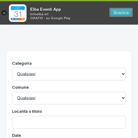
Elba Eventi App
Scarica
×
Infoelba srl
GRATIS - su Google Play
Home
Ricerca avanzata
Segnalaci un evento
Categoria
Utilità
Vacanze all'Isola d'Elba
Comune
Località o titolo
Date