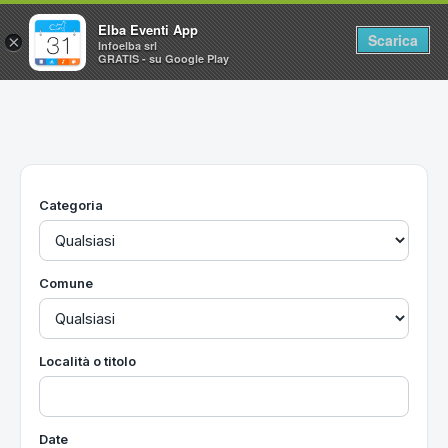
Elba Eventi App
Scarica
×
Infoelba srl
GRATIS - su Google Play
Home
Ricerca avanzata
Segnalaci un evento
Categoria
Utilità
Vacanze all'Isola d'Elba
Comune
Località o titolo
Date