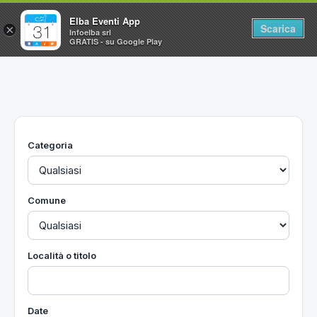
Elba Eventi App
Scarica
×
Infoelba srl
GRATIS - su Google Play
Home
Ricerca avanzata
Segnalaci un evento
Categoria
Utilità
Vacanze all'Isola d'Elba
Comune
Località o titolo
Date