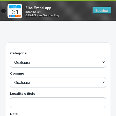
Elba Eventi App
Scarica
×
Infoelba srl
GRATIS - su Google Play
Home
Ricerca avanzata
Segnalaci un evento
Categoria
Utilità
Vacanze all'Isola d'Elba
Comune
Località o titolo
Date