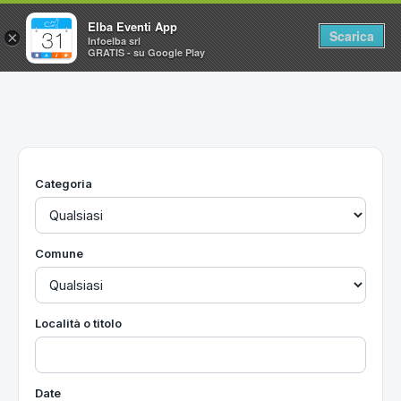
Elba Eventi App
Scarica
×
Infoelba srl
GRATIS - su Google Play
Home
Ricerca avanzata
Segnalaci un evento
Categoria
Utilità
Vacanze all'Isola d'Elba
Comune
Località o titolo
Date