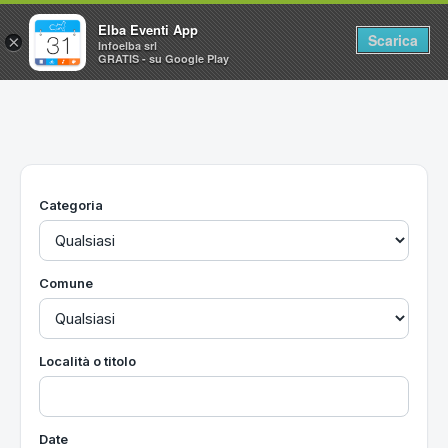
Elba Eventi App
Scarica
×
Infoelba srl
GRATIS - su Google Play
Home
Ricerca avanzata
Segnalaci un evento
Categoria
Utilità
Vacanze all'Isola d'Elba
Comune
Località o titolo
Date