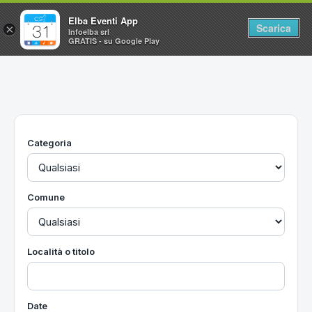
Elba Eventi App
Scarica
×
Infoelba srl
GRATIS - su Google Play
Home
Ricerca avanzata
Segnalaci un evento
Categoria
Utilità
Vacanze all'Isola d'Elba
Comune
Località o titolo
Date