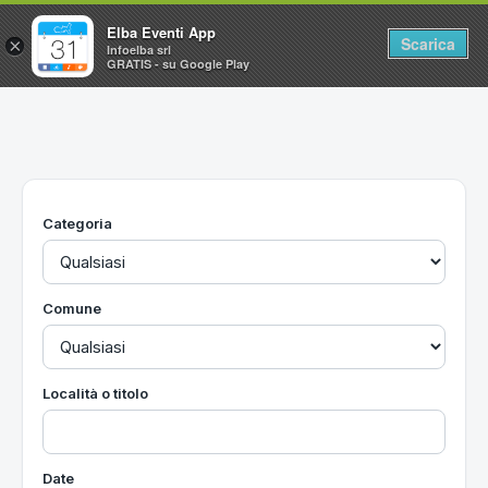
Elba Eventi App
Scarica
×
Infoelba srl
GRATIS - su Google Play
Home
Ricerca avanzata
Segnalaci un evento
Categoria
Utilità
Vacanze all'Isola d'Elba
Comune
Località o titolo
Date