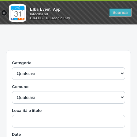
Elba Eventi App
Scarica
×
Infoelba srl
GRATIS - su Google Play
Home
Ricerca avanzata
Segnalaci un evento
Categoria
Utilità
Vacanze all'Isola d'Elba
Comune
Località o titolo
Date