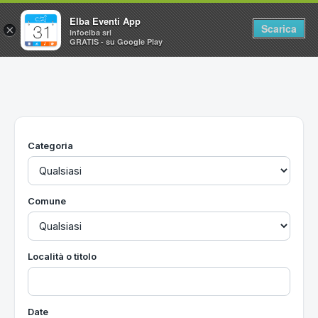
Elba Eventi App
Scarica
×
Infoelba srl
GRATIS - su Google Play
Home
Ricerca avanzata
Segnalaci un evento
Categoria
Utilità
Vacanze all'Isola d'Elba
Comune
Località o titolo
Date