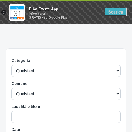
Elba Eventi App
Scarica
×
Infoelba srl
GRATIS - su Google Play
Home
Ricerca avanzata
Segnalaci un evento
Categoria
Utilità
Vacanze all'Isola d'Elba
Comune
Località o titolo
Date