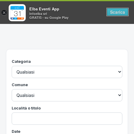
Elba Eventi App
Scarica
×
Infoelba srl
GRATIS - su Google Play
Home
Ricerca avanzata
Segnalaci un evento
Categoria
Utilità
Vacanze all'Isola d'Elba
Comune
Località o titolo
Date