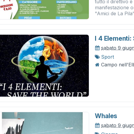
tutto il direttivo 
manifestazione o
"Amici de La Pila".
I 4 Elementi
sabato 9 giug
Sport
Campo nell'Elb
Whales
sabato 9 giug