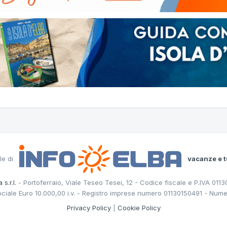
le di
vacanze e t
 s.r.l.
- Portoferraio, Viale Teseo Tesei, 12 - Codice fiscale e P.IVA 011
ociale Euro 10.000,00 i.v. - Registro imprese numero 01130150491 - Nume
Privacy Policy
|
Cookie Policy