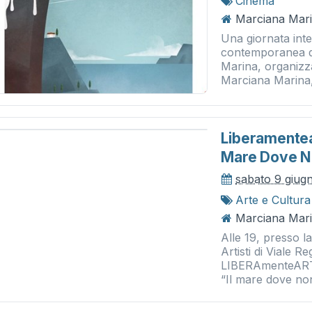
Cinema
Marciana Mari
Una giornata inte
contemporanea qu
Marina, organizz
Marciana Marina,
Liberamentea
Mare Dove N
sabato 9 giug
Arte e Cultura
Marciana Mari
Alle 19, presso l
Artisti di Viale R
LIBERAmenteARTE 
“Il mare dove non