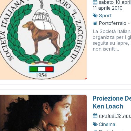
sabato 10 apri
11 aprile 2010
Sport
Portoferraio -
La Società Italia
organizza per i g
seguita su lepre, 
non iscritti...
Proiezione De
Ken Loach
martedì 13 apr
Cinema