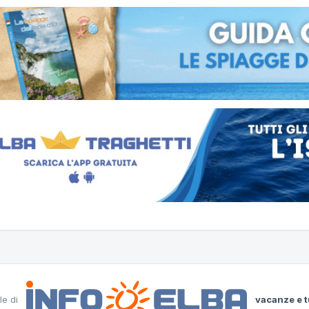
le di
vacanze e t