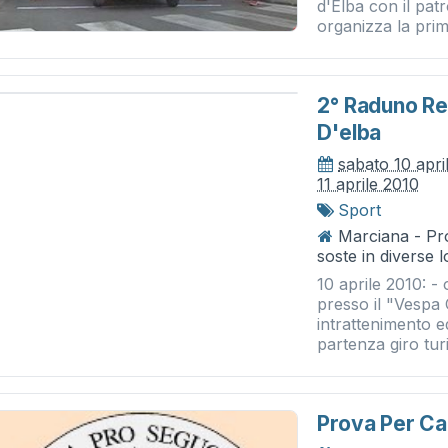
d'Elba con il pa
organizza la prim
2° Raduno Re
D'elba
sabato 10 apri
11 aprile 2010
Sport
Marciana - Pro
soste in diverse l
10 aprile 2010: -
presso il "Vespa 
intrattenimento e
partenza giro turi
Prova Per Ca