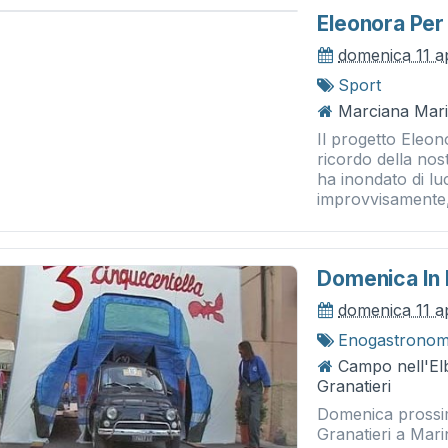
Eleonora Per 
domenica 11 a
Sport
Marciana Mari
Il progetto Eleo
ricordo della no
ha inondato di lu
improvvisamente, 
Domenica In M
domenica 11 a
Enogastronom
Campo nell'El
Granatieri
Domenica prossima
Granatieri a Mari