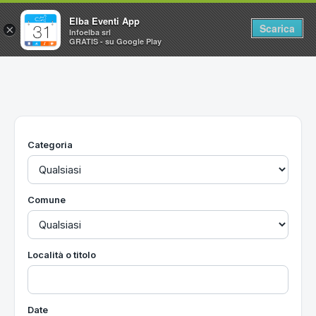
Elba Eventi App
Scarica
×
Infoelba srl
GRATIS - su Google Play
Home
Ricerca avanzata
Segnalaci un evento
Categoria
Utilità
Vacanze all'Isola d'Elba
Comune
Località o titolo
Date