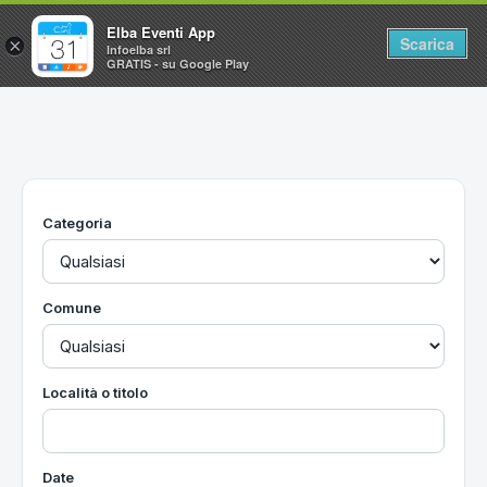
Elba Eventi App
Scarica
×
Infoelba srl
GRATIS - su Google Play
Home
Ricerca avanzata
Segnalaci un evento
Categoria
Utilità
Vacanze all'Isola d'Elba
Comune
Località o titolo
Date