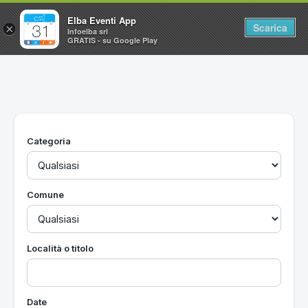
Elba Eventi App
Scarica
×
Infoelba srl
GRATIS - su Google Play
Home
Ricerca avanzata
Segnalaci un evento
Categoria
Utilità
Vacanze all'Isola d'Elba
Comune
Località o titolo
Date