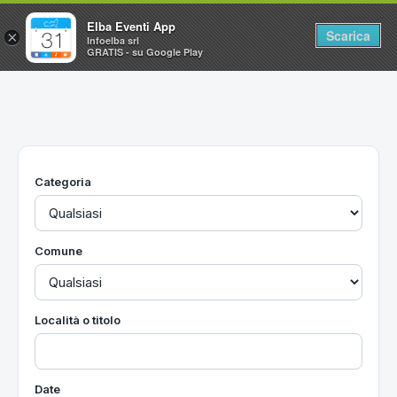
Elba Eventi App
Scarica
×
Infoelba srl
GRATIS - su Google Play
Home
Ricerca avanzata
Segnalaci un evento
Categoria
Utilità
Vacanze all'Isola d'Elba
Comune
Località o titolo
Date