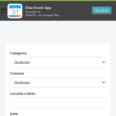
Elba Eventi App
Scarica
×
Infoelba srl
GRATIS - su Google Play
Home
Ricerca avanzata
Segnalaci un evento
Categoria
Utilità
Vacanze all'Isola d'Elba
Comune
Località o titolo
Date