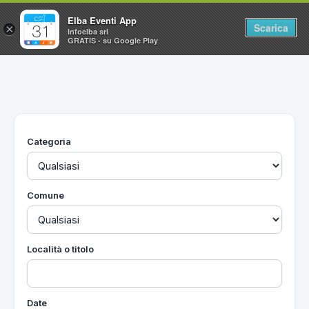
Elba Eventi App
Scarica
×
Infoelba srl
GRATIS - su Google Play
Home
Ricerca avanzata
Segnalaci un evento
Categoria
Utilità
Vacanze all'Isola d'Elba
Comune
Località o titolo
Date