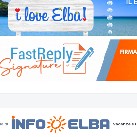
le di
vacanze e t