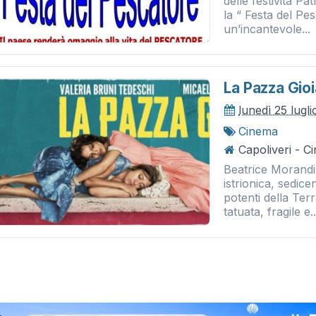
delle festività P
la “ Festa del Pe
un’incantevole...
La Pazza Gioi
lunedì 25 lugl
Cinema
Capoliveri - 
Beatrice Morandi
istrionica, sedice
potenti della Ter
tatuata, fragile e..