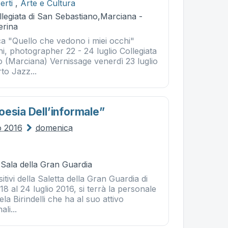
erti
,
Arte e Cultura
legiata di San Sebastiano,Marciana -
erina
ca "Quello che vedono i miei occhi"
i, photographer 22 - 24 luglio Collegiata
o (Marciana) Vernissage venerdì 23 luglio
to Jazz...
oesia Dell’informale”
io 2016
domenica
 Sala della Gran Guardia
itivi della Saletta della Gran Guardia di
18 al 24 luglio 2016, si terrà la personale
iela Birindelli che ha al suo attivo
li...