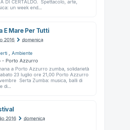
IA DI CERTALDO. Spettacolo, arte,
ica: un week end...
 E Mare Per Tutti
io 2016
domenica
erti
,
Ambiente
 - Porto Azzurro
imana a Porto Azzurro zumba, solidarietà
 Sabato 23 luglio ore 21,00 Porto Azzurro
vembre Serta Zumba: musica, balli di
 di...
tival
lio 2016
domenica