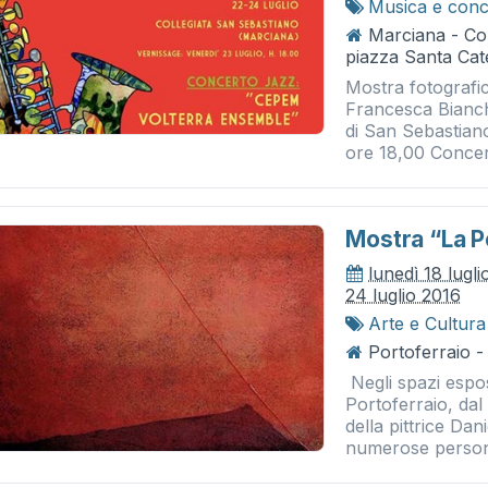
Musica e conc
Marciana - Col
piazza Santa Cat
Mostra fotografi
Francesca Bianch
di San Sebastian
ore 18,00 Concer
Mostra “la P
lunedì 18 lugl
24 luglio 2016
Arte e Cultura
Portoferraio -
Negli spazi espos
Portoferraio, dal 
della pittrice Dan
numerose persona