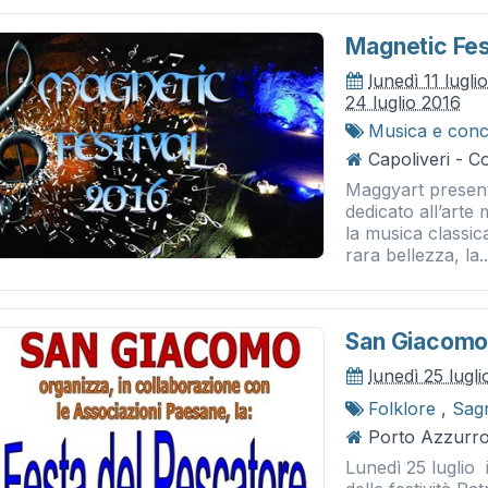
Magnetic Fes
lunedì 11 lugli
24 luglio 2016
Musica e conc
Capoliveri - 
Maggyart present
dedicato all’arte 
la musica classic
rara bellezza, la..
San Giacomo,
lunedì 25 lugl
Folklore
,
Sag
Porto Azzurro
Lunedì 25 luglio