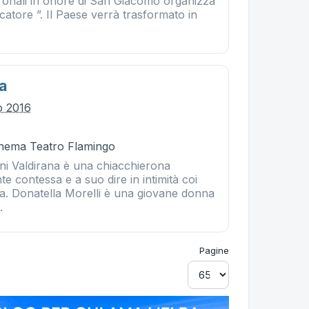
atronali in onore di San Giacomo organizza
scatore ”. Il Paese verrà trasformato in
a
io 2016
Cinema Teatro Flamingo
ni Valdirana è una chiacchierona
nte contessa e a suo dire in intimità coi
ra. Donatella Morelli è una giovane donna
.
Pagine