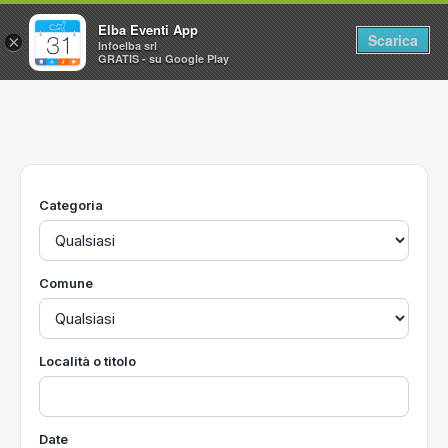
Elba Eventi App
Scarica
×
Infoelba srl
GRATIS - su Google Play
Home
Ricerca avanzata
Segnalaci un evento
Categoria
Utilità
Vacanze all'Isola d'Elba
Comune
Località o titolo
Date