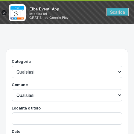
Elba Eventi App
Scarica
×
Infoelba srl
GRATIS - su Google Play
Home
Ricerca avanzata
Segnalaci un evento
Categoria
Utilità
Vacanze all'Isola d'Elba
Comune
Località o titolo
Date