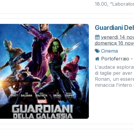
18.00, “Laborator
Guardiani Del
venerdì 14 n
domenica 16 no
Cinema
Portoferraio -
L'audace esplorat
di taglie per ave
Ronan, un essere
minaccia l'intero 