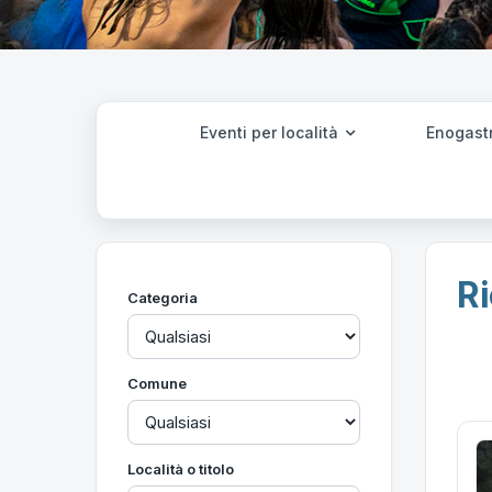
Eventi per località
Enogast
Ri
Categoria
Comune
Località o titolo