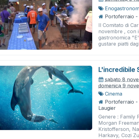
Enogastronom
Portoferraio -
Il Comitato di C
novembre , con in
gastronomica "E'
gustare piatti dagl
L'incredibile 
sabato 8 nov
domenica 9 nov
Cinema
Portoferraio 
Laugier
Genere : Family R
Morgan Freeman, 
Kristofferson, N
Harkavy, Cozi Zue