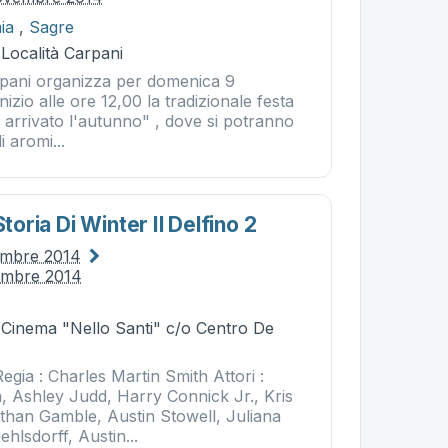
ia
,
Sagre
 Località Carpani
arpani organizza per domenica 9
izio alle ore 12,00 la tradizionale festa
 arrivato l'autunno" , dove si potranno
i aromi...
Storia Di Winter Il Delfino 2
embre 2014
embre 2014
- Cinema "Nello Santi" c/o Centro De
egia : Charles Martin Smith Attori :
Ashley Judd, Harry Connick Jr., Kris
athan Gamble, Austin Stowell, Juliana
hlsdorff, Austin...