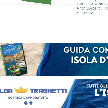
storici dei Comuni
ArchiviAperti, i
di Campo...