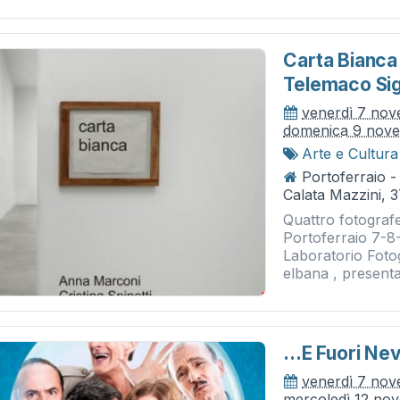
Carta Bianca 
Telemaco Sig
venerdì 7 no
domenica 9 nov
Arte e Cultura
Portoferraio -
Calata Mazzini, 
Quattro fotografe
Portoferraio 7-8
Laboratorio Fotog
elbana , presenta 
...e Fuori Ne
venerdì 7 no
mercoledì 12 no