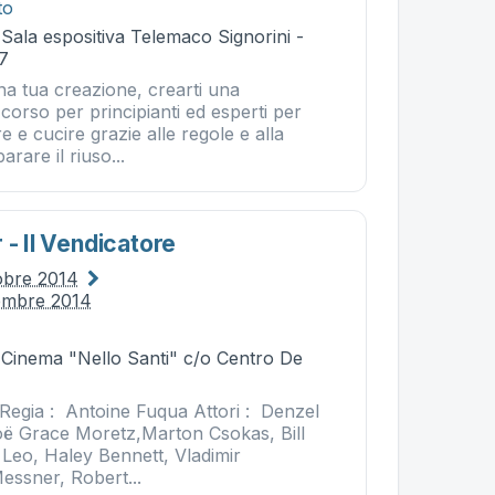
to
 Sala espositiva Telemaco Signorini -
37
na tua creazione, crearti una
orso per principianti ed esperti per
e e cucire grazie alle regole e alla
arare il riuso...
 - Il Vendicatore
tobre 2014
embre 2014
- Cinema "Nello Santi" c/o Centro De
 Regia : Antoine Fuqua Attori : Denzel
ë Grace Moretz,Marton Csokas, Bill
 Leo, Haley Bennett, Vladimir
essner, Robert...