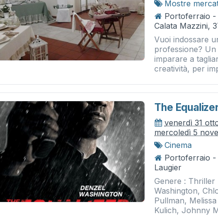
Mostre merca
Portoferraio -
Calata Mazzini, 
Vuoi indossare u
professione? Un c
imparare a tagliar
creatività, per imp
The Equalizer
venerdì 31 ot
mercoledì 5 nov
Cinema
Portoferraio 
Laugier
Genere : Thriller
Washington, Chlo
Pullman, Melissa
Kulich, Johnny M