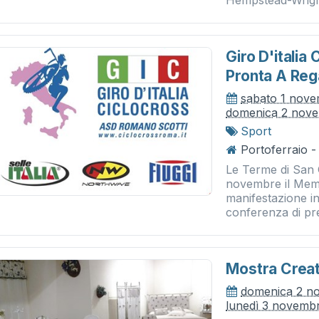
Hempstead-Wright
Giro D'italia
Pronta A Reg
sabato 1 nov
domenica 2 nov
Sport
Portoferraio 
Le Terme di San
novembre il Memo
manifestazione i
conferenza di pre
Mostra Creat
domenica 2 n
lunedì 3 novemb