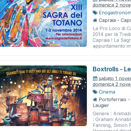
domenica 2 nov
Enogastronom
Capraia - Capr
La Pro Loco di Ca
2014 per la Tredi
Capraia ! La Sagr
appuntamento imp
Boxtrolls - L
sabato 1 nov
domenica 2 nov
Cinema
Portoferraio 
Laugier
Genere : Animaz
: Graham Annable
Fanning, Simon P