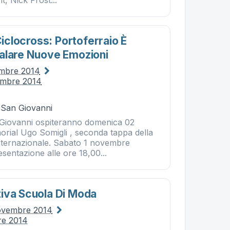
, Nick Frost...
 Ciclocross: Portoferraio È
alare Nuove Emozioni
embre 2014
embre 2014
- San Giovanni
 Giovanni ospiteranno domenica 02
rial Ugo Somigli , seconda tappa della
nternazionale. Sabato 1 novembre
sentazione alle ore 18,00...
iva Scuola Di Moda
ovembre 2014
re 2014