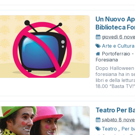
Un Nuovo App
Biblioteca Fo
giovedì 6 nov
Arte e Cultura
Portoferraio -
Foresiana
Dopo Halloween l
foresiana ha in s
libri e della lett
18.00 “Basta TV!”
Teatro Per Bam
sabato 8 nov
Teatro
,
Per b