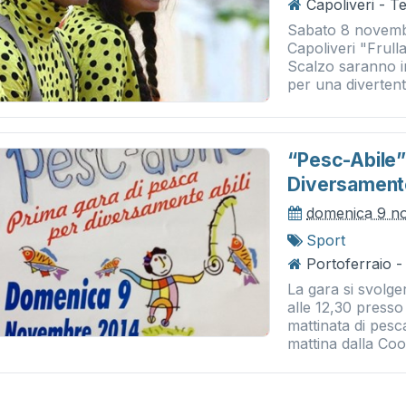
Capoliveri - T
Sabato 8 novembr
Capoliveri "Frull
Scalzo saranno i
per una divertent
“pesc-Abile”
Diversamente
domenica 9 n
Sport
Portoferraio -
La gara si svolg
alle 12,30 presso
mattinata di pes
mattina dalla Coop