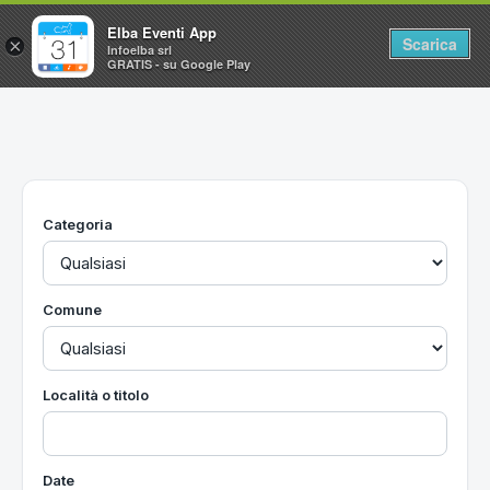
Elba Eventi App
Scarica
×
Infoelba srl
GRATIS - su Google Play
Home
Ricerca avanzata
Segnalaci un evento
Categoria
Utilità
Vacanze all'Isola d'Elba
Comune
Località o titolo
Date