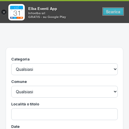
Elba Eventi App
Scarica
×
Infoelba srl
GRATIS - su Google Play
Home
Ricerca avanzata
Segnalaci un evento
Categoria
Utilità
Vacanze all'Isola d'Elba
Comune
Località o titolo
Date