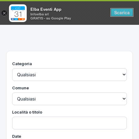
Elba Eventi App
Scarica
×
Infoelba srl
GRATIS - su Google Play
Home
Ricerca avanzata
Segnalaci un evento
Categoria
Utilità
Vacanze all'Isola d'Elba
Comune
Località o titolo
Date