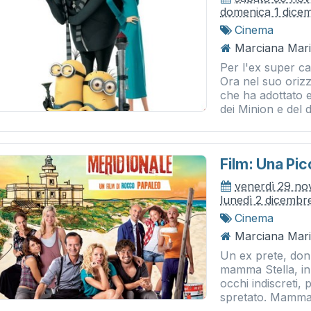
domenica 1 dice
Cinema
Marciana Mari
Per l'ex super ca
Ora nel suo orizz
che ha adottato e
dei Minion e del d
Film: Una Pi
venerdì 29 n
lunedì 2 dicembr
Cinema
Marciana Mari
Un ex prete, don
mamma Stella, in
occhi indiscreti,
spretato. Mamma S