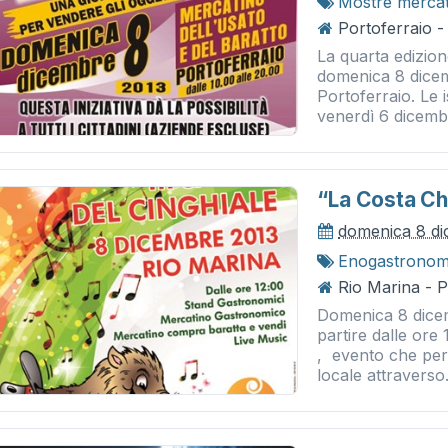
Mostre merca
Portoferraio -
La quarta edizion
domenica 8 dicem
Portoferraio. Le 
venerdì 6 dicembr
“la Costa Che 
domenica 8 d
Enogastronom
Rio Marina - 
Domenica 8 dicem
partire dalle ore 
, evento che perm
locale attraverso.