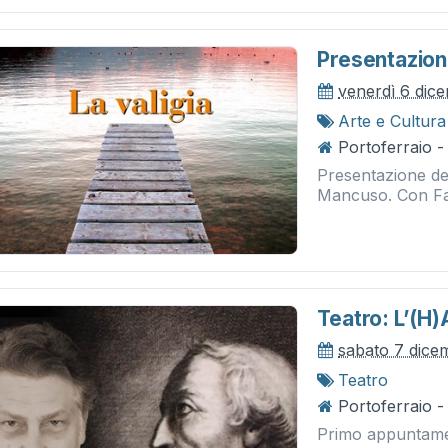
Presentazione
venerdì 6 dic
Arte e Cultura
Portoferraio -
Presentazione del
Mancuso. Con Fab
Teatro: L’(h
sabato 7 dice
Teatro
Portoferraio - 
Primo appuntamen