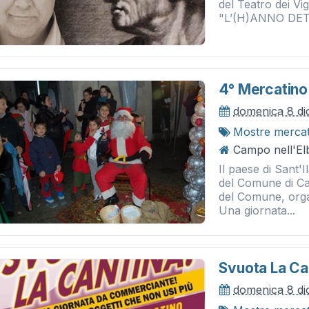
del Teatro dei Vi
"L’(H)ANNO DETT
4° Mercatino 
domenica 8 d
Mostre merca
Campo nell'Elb
Il paese di Sant'I
del Comune di Ca
del Comune, orga
Una giornata...
Svuota La Can
domenica 8 d