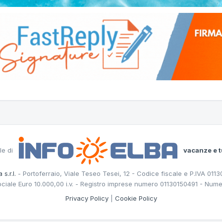
le di
vacanze e t
 s.r.l.
- Portoferraio, Viale Teseo Tesei, 12 - Codice fiscale e P.IVA 011
ociale Euro 10.000,00 i.v. - Registro imprese numero 01130150491 - Nume
Privacy Policy
|
Cookie Policy