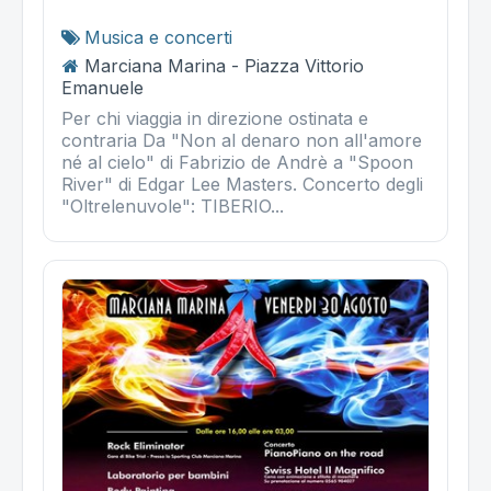
Musica e concerti
Marciana Marina - Piazza Vittorio
Emanuele
Per chi viaggia in direzione ostinata e
contraria Da "Non al denaro non all'amore
né al cielo" di Fabrizio de Andrè a "Spoon
River" di Edgar Lee Masters. Concerto degli
"Oltrelenuvole": TIBERIO...