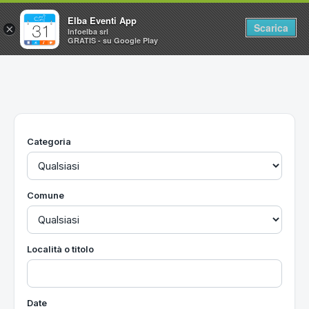
Elba Eventi App
Scarica
×
Infoelba srl
GRATIS - su Google Play
Home
Ricerca avanzata
Segnalaci un evento
Categoria
Utilità
Vacanze all'Isola d'Elba
Comune
Località o titolo
Date