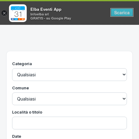
Elba Eventi App
Scarica
×
Infoelba srl
GRATIS - su Google Play
Home
Ricerca avanzata
Segnalaci un evento
Categoria
Utilità
Vacanze all'Isola d'Elba
Comune
Località o titolo
Date