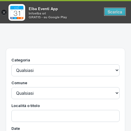
Elba Eventi App
Scarica
×
Infoelba srl
GRATIS - su Google Play
Home
Ricerca avanzata
Segnalaci un evento
Categoria
Utilità
Vacanze all'Isola d'Elba
Comune
Località o titolo
Date