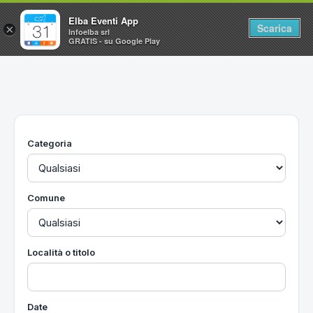
Elba Eventi App
Scarica
×
Infoelba srl
GRATIS - su Google Play
Home
Ricerca avanzata
Segnalaci un evento
Categoria
Utilità
Vacanze all'Isola d'Elba
Comune
Località o titolo
Date