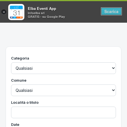
Elba Eventi App
Scarica
×
Infoelba srl
GRATIS - su Google Play
Home
Ricerca avanzata
Segnalaci un evento
Categoria
Utilità
Vacanze all'Isola d'Elba
Comune
Località o titolo
Date