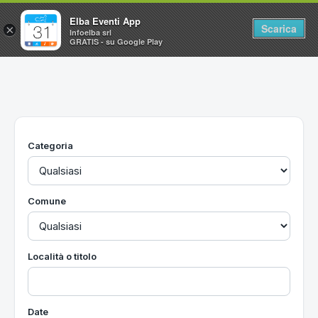
Elba Eventi App
Scarica
×
Infoelba srl
GRATIS - su Google Play
Home
Ricerca avanzata
Segnalaci un evento
Categoria
Utilità
Vacanze all'Isola d'Elba
Comune
Località o titolo
Date