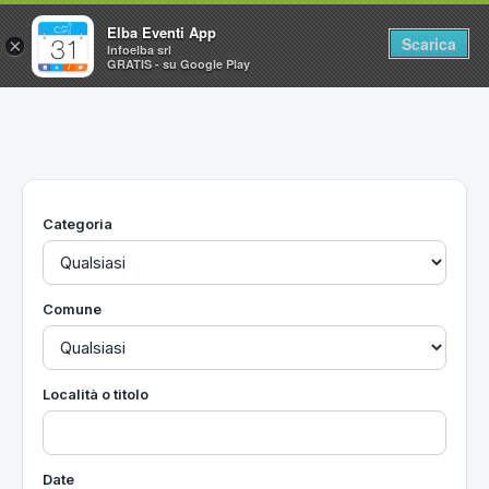
Elba Eventi App
Scarica
×
Infoelba srl
GRATIS - su Google Play
Home
Ricerca avanzata
Segnalaci un evento
Categoria
Utilità
Vacanze all'Isola d'Elba
Comune
Località o titolo
Date