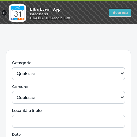
Elba Eventi App
Scarica
×
Infoelba srl
GRATIS - su Google Play
Home
Ricerca avanzata
Segnalaci un evento
Categoria
Utilità
Vacanze all'Isola d'Elba
Comune
Località o titolo
Date