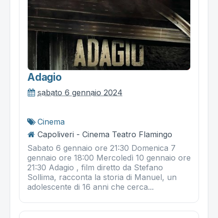
Adagio
sabato 6 gennaio 2024
Cinema
Capoliveri - Cinema Teatro Flamingo
Sabato 6 gennaio ore 21:30 Domenica 7
gennaio ore 18:00 Mercoledì 10 gennaio ore
21:30 Adagio , film diretto da Stefano
Sollima, racconta la storia di Manuel, un
adolescente di 16 anni che cerca...