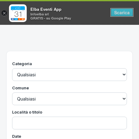
Elba Eventi App
Scarica
×
Infoelba srl
GRATIS - su Google Play
Home
Ricerca avanzata
Segnalaci un evento
Categoria
Utilità
Vacanze all'Isola d'Elba
Comune
Località o titolo
Date