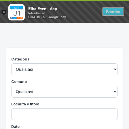
Elba Eventi App
Scarica
×
Infoelba srl
GRATIS - su Google Play
Home
Ricerca avanzata
Segnalaci un evento
Categoria
Utilità
Vacanze all'Isola d'Elba
Comune
Località o titolo
Date