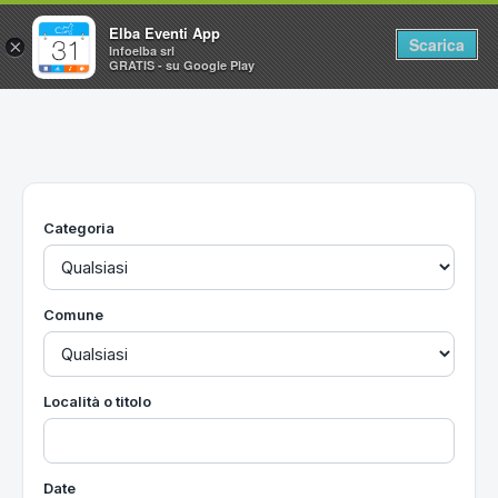
Elba Eventi App
Scarica
×
Infoelba srl
GRATIS - su Google Play
Home
Ricerca avanzata
Segnalaci un evento
Categoria
Utilità
Vacanze all'Isola d'Elba
Comune
Località o titolo
Date