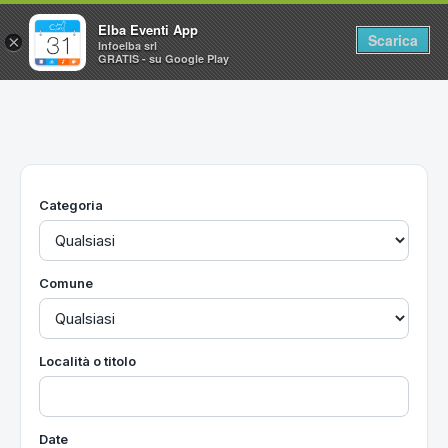
Elba Eventi App
Scarica
×
Infoelba srl
GRATIS - su Google Play
Home
Ricerca avanzata
Segnalaci un evento
Categoria
Utilità
Vacanze all'Isola d'Elba
Comune
Località o titolo
Date