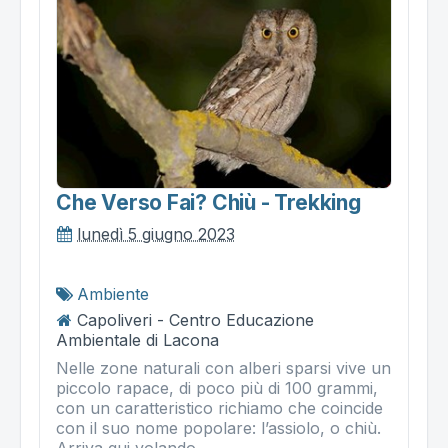
Che Verso Fai? Chiù - Trekking
lunedì 5 giugno 2023
Ambiente
Capoliveri - Centro Educazione
Ambientale di Lacona
Nelle zone naturali con alberi sparsi vive un
piccolo rapace, di poco più di 100 grammi,
con un caratteristico richiamo che coincide
con il suo nome popolare: l’assiolo, o chiù.
Arriva qui volando...