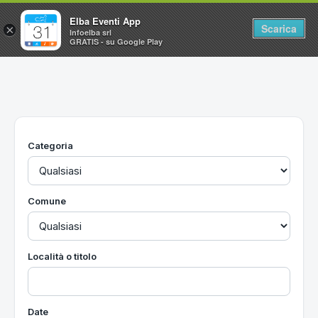
Elba Eventi App
Scarica
×
Infoelba srl
GRATIS - su Google Play
Home
Ricerca avanzata
Segnalaci un evento
Categoria
Utilità
Vacanze all'Isola d'Elba
Comune
Località o titolo
Date