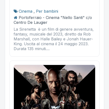
Cinema
,
Per bambini
Portoferraio - Cinema "Nello Santi" c/o
Centro De Laugier
La Sirenetta è un film di genere avventura,
fantasy, musicale del 2023, diretto da Rob
Marshall, con Halle Bailey e Jonah Hauer-
King. Uscita al cinema il 24 maggio 2023.
Durata 135 minuti....