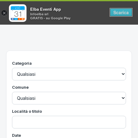
Elba Eventi App
Scarica
×
Infoelba srl
GRATIS - su Google Play
Home
Ricerca avanzata
Segnalaci un evento
Categoria
Utilità
Vacanze all'Isola d'Elba
Comune
Località o titolo
Date