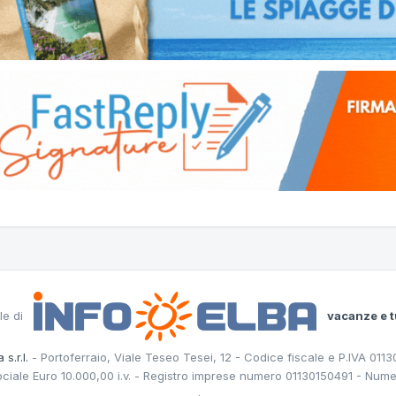
le di
vacanze e t
 s.r.l.
- Portoferraio, Viale Teseo Tesei, 12 - Codice fiscale e P.IVA 011
ociale Euro 10.000,00 i.v. - Registro imprese numero 01130150491 - Nume