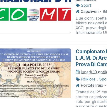
Sport
Capoliveri - B
Due giorni spettac
bikers nazionali 
XCO, prova degli 
Internazionale UC
Campionato N
L.a.m. Di Arc
Prova Di Cam
lunedì 10 apri
Folklore
,
Spo
Portoferraio 
Trattasi del 2° c
storico organizza
solo per gli iscri
e scoprire questo.