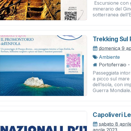
Escursione con ge
minerario del Gin
sotterranea dell’E
Trekking Sul 
domenica 9 ap
Ambiente
Portoferraio -
Passeggiata intor
a picco sul mare 
dell’isola, con i
Guerra Mondiale.
Capoliveri L
sabato 8 april
aprile 2023