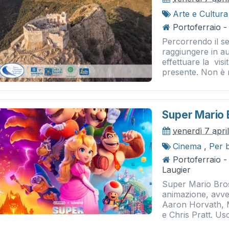
Arte e Cultura
Portoferraio -
Percorrendo il se
raggiungere in a
effettuare la visi
presente. Non è n
Super Mario Br
venerdì 7 apri
Cinema
,
Per 
Portoferraio 
Laugier
Super Mario Bros.
animazione, avve
Aaron Horvath, M
e Chris Pratt. Usc